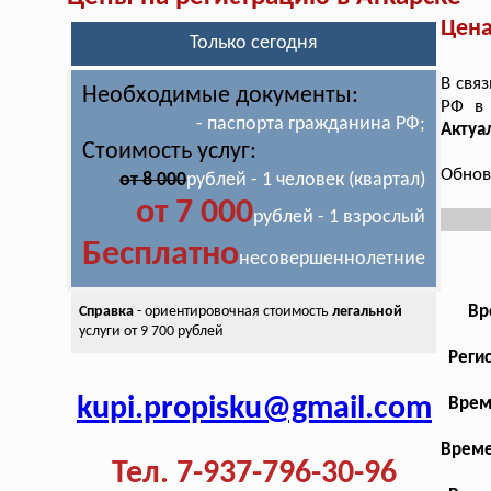
Цена
Только сегодня
В свя
Необходимые документы:
РФ в
- паспорта гражданина РФ;
Актуа
Стоимость услуг:
Обнов
от 8 000
рублей - 1 человек (квартал)
от 7 000
рублей - 1 взрослый
Бесплатно
несовершеннолетние
Вр
Справка
- ориентировочная стоимость
легальной
услуги от 9 700 рублей
Реги
kupi.propisku@gmail.com
Врем
Време
Тел. 7-937-796-30-96