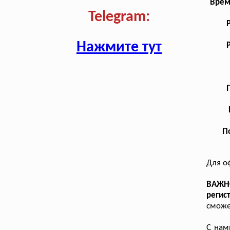
Врем
Telegram:
Нажмите тут
П
Для о
ВАЖН
регис
сможе
С нам